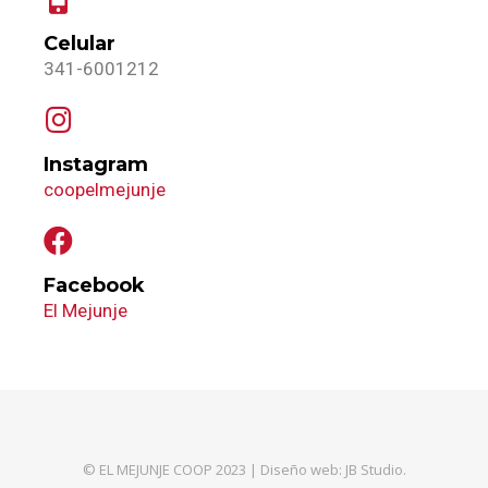
Celular
341-6001212
Instagram
coopelmejunje
Facebook
El Mejunje
© EL MEJUNJE COOP 2023 |
Diseño web:
JB Studio.